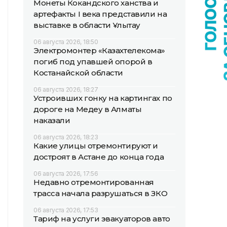
Монеты Кокандского ханства и
артефакты I века представили на
выставке в области Ұлытау
06 августа 2026, 18:50
Электромонтер «Казахтелекома»
погиб под упавшей опорой в
Костанайской области
06 августа 2026, 18:27
Устроивших гонку на картингах по
дороге на Медеу в Алматы
наказали
06 августа 2026, 18:23
Какие улицы отремонтируют и
достроят в Астане до конца года
06 августа 2026, 17:56
Недавно отремонтированная
трасса начала разрушаться в ЗКО
06 августа 2026, 17:53
Тариф на услуги эвакуаторов авто