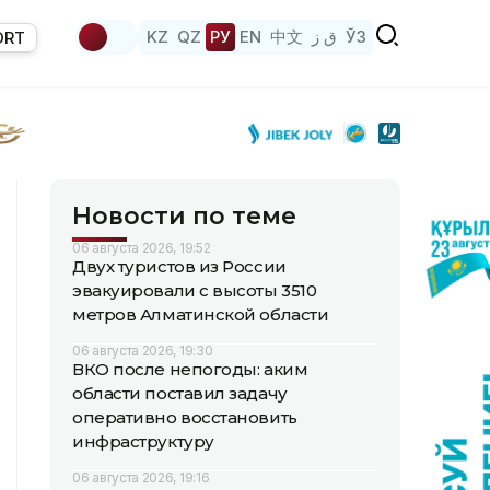
KZ
QZ
РУ
EN
中文
ق ز
ЎЗ
ORT
Новости по теме
06 августа 2026, 19:52
Двух туристов из России
эвакуировали с высоты 3510
метров Алматинской области
06 августа 2026, 19:30
ВКО после непогоды: аким
области поставил задачу
оперативно восстановить
инфраструктуру
06 августа 2026, 19:16