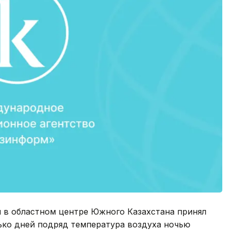
я в областном центре Южного Казахстана принял
ько дней подряд температура воздуха ночью