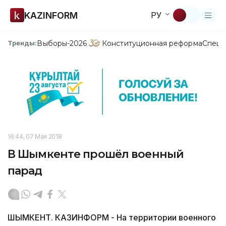
KAZINFORM
РУ
Выборы-2026
Конституционная реформа
Спецп
Тренды:
16:44, 07 Мая 2018
В Шымкенте прошёл военный
парад
ШЫМКЕНТ. КАЗИНФОРМ - На территории военного