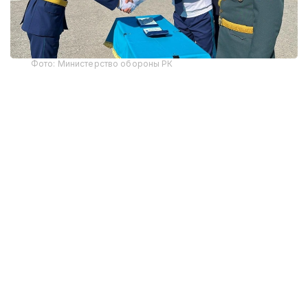
Фото: Министерство обороны РК
В этом году первое офицерское звание получили
12 выпускников-интернов. По завершении
обучения им вручены дипломы Военного
института Сил воздушной обороны и Западно-
Казахстанского медицинского университета
имени Марата Оспанова, что подтверждает
получение одновременно военного и высшего
медицинского образования.
Начальник Военного института Сил воздушной
обороны генерал-майор авиации Тимур
Еспаганбетов отметил, что вуз обеспечивает
подготовку высококвалифицированных военных