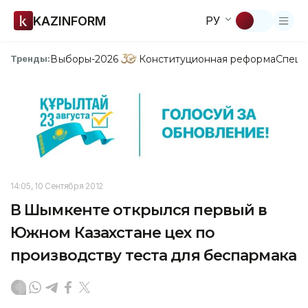
KAZINFORM
РУ
Выборы-2026
Конституционная реформа
Спецп
Тренды:
14:05, 10 Сентября 2012
В Шымкенте открылся первый в
Южном Казахстане цех по
производству теста для беспармака