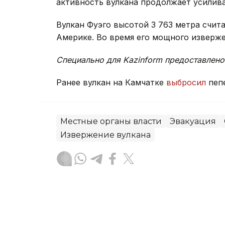
активность вулкана продолжает усилива
Вулкан Фуэго высотой 3 763 метра счит
Америке. Во время его мощного извержен
Специально для Kazinform предоставлено
Ранее вулкан на Камчатке
выбросил
пеп
Местные органы власти
Эвакуация
Извержение вулкана
Тамирис Әбділдина
Автор