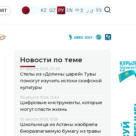
KZ
QZ
РУ
EN
中文
ق ز
ЎЗ
ORT
Новости по теме
07 августа 2026, 07:49
Стелы из «Долины царей» Тувы
помогут изучить истоки скифской
культуры
06 августа 2026, 12:44
Цифровые инструменты, которые
могут спасти жизнь
05 августа 2026, 15:55
Школьница из Астаны изобрела
биоразлагаемую бумагу из травы