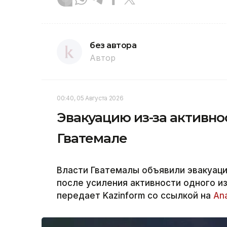
без автора
Автор
00:40, 05 Августа 2026
Эвакуацию из-за активно
Гватемале
Власти Гватемалы объявили эвакуац
после усиления активности одного и
передает Kazinform со ссылкой на
An