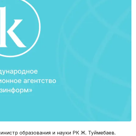
инистр образования и науки РК Ж. Туймебаев.