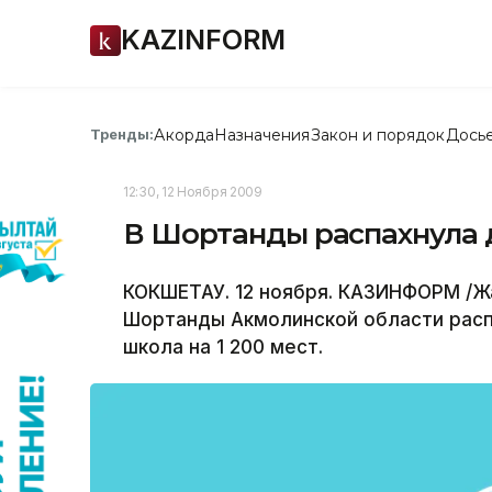
KAZINFORM
Акорда
Назначения
Закон и порядок
Дось
Тренды:
12:30, 12 Ноября 2009
В Шортанды распахнула 
КОКШЕТАУ. 12 ноября. КАЗИНФОРМ /Жа
Шортанды Акмолинской области расп
школа на 1 200 мест.