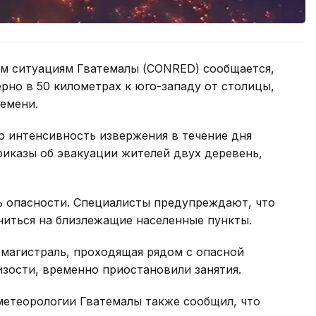
ым ситуациям Гватемалы (CONRED) сообщается,
рно в 50 километрах к юго-западу от столицы,
емени.
о интенсивность извержения в течение дня
риказы об эвакуации жителей двух деревень,
ь опасности. Специалисты предупреждают, что
ниться на близлежащие населенные пункты.
омагистраль, проходящая рядом с опасной
изости, временно приостановили занятия.
метеорологии Гватемалы также сообщил, что