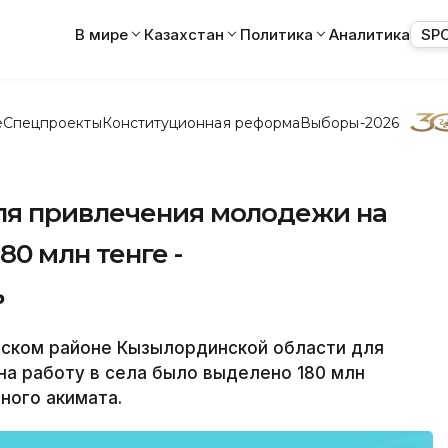
В мире
Казахстан
Политика
Аналитика
SP
е
Спецпроекты
Конституционная реформа
Выборы-2026
ля привлечения молодежи на
80 млн тенге -
ь
ком районе Кызылординской области для
а работу в села было выделено 180 млн
ного акимата.