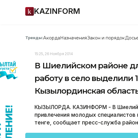
KAZINFORM
Акорда
Назначения
Закон и порядок
Дось
Тренды:
15:25, 26 Ноября 2014
В Шиелийском районе д
работу в село выделили 1
Кызылординская област
КЫЗЫЛОРДА. КАЗИНФОРМ - В Шиелийс
привлечения молодых специалистов н
тенге, сообщает пресс-служба район