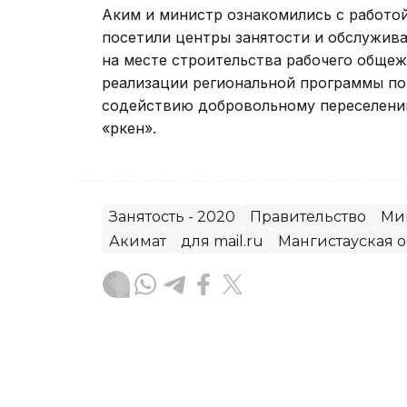
Аким и министр ознакомились с работо
посетили центры занятости и обслужив
на месте строительства рабочего общеж
реализации региональной программы п
содействию добровольному переселени
«Өркен».
Занятость - 2020
Правительство
Ми
Акимат
для mail.ru
Мангистауская о
без автора
Автор