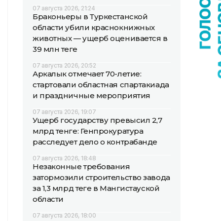
07 августа 2026, 21:24
Браконьеры в Туркестанской
области убили краснокнижных
животных — ущерб оценивается в
39 млн теңге
07 августа 2026, 20:52
Аркалык отмечает 70-летие:
стартовали областная спартакиада
и праздничные мероприятия
07 августа 2026, 19:07
Ущерб государству превысил 2,7
млрд тенге: Генпрокуратура
расследует дело о контрабанде
07 августа 2026, 18:48
Незаконные требования
затормозили строительство завода
за 1,3 млрд теңге в Мангистауской
области
07 августа 2026, 18:00