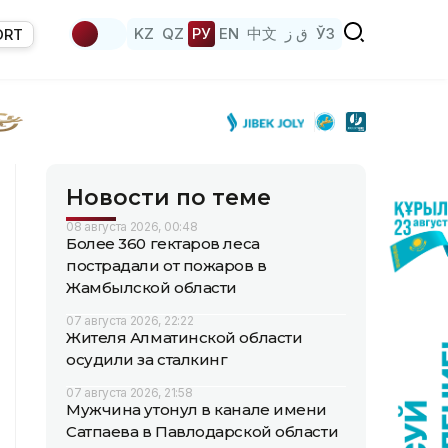
KZ
QZ
РУ
EN
中文
ق ز
ЎЗ
ORT
Новости по теме
08 августа 2026, 00:48
Более 360 гектаров леса
пострадали от пожаров в
Жамбылской области
07 августа 2026, 22:22
Жителя Алматинской области
осудили за сталкинг
07 августа 2026, 21:58
Мужчина утонул в канале имени
Сатпаева в Павлодарской области