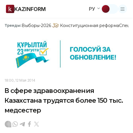
KAZINFORM
РУ
Выборы-2026
Конституционная реформа
Спецп
Тренды:
18:00, 12 Мая 2014
В сфере здравоохранения
Казахстана трудятся более 150 тыс.
медсестер