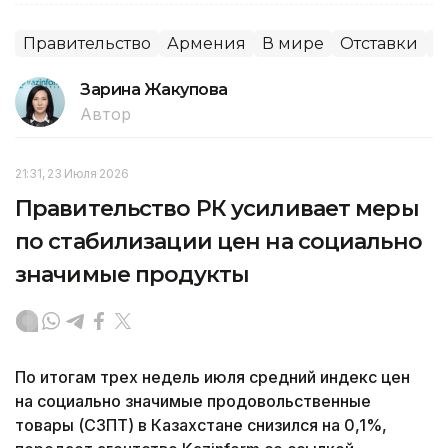
Правительство
Армения
В мире
Отставки
П
Зарина Жакупова
Автор
21:31, 23 Июля 2026
Правительство РК усиливает меры
по стабилизации цен на социально
значимые продукты
По итогам трех недель июля средний индекс цен
на социально значимые продовольственные
товары (СЗПТ) в Казахстане снизился на 0,1%,