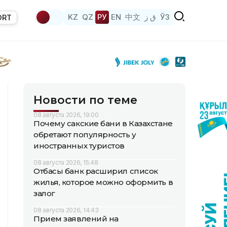
KZ
QZ
РУ
EN
中文
ق ز
ЎЗ
ORT
Новости по теме
08 августа 2026, 19:00
Почему сакские бани в Казахстане
обретают популярность у
иностранных туристов
08 августа 2026, 15:48
Отбасы банк расширил список
жилья, которое можно оформить в
залог
08 августа 2026, 14:43
Прием заявлений на