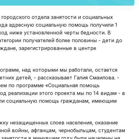
 городского отдела занятости и социальных
года адресную социальную помощь получили 1
од ниже установленной черты бедности. В
атегории получателей более половины - дети до
аждане, зарегистрированные в центре
ограмм, над которыми мы работали, остается
них детей, - рассказывает Галия Смаилова. -
аем по программе «Социальная помощь
од реализации этого проекта мы по 14 видам - в
азали социальную помощь гражданам, имеющим
жку незащищенных слоев населения, оказание
ной войны, афганцам, чернобыльцам, студентам
 занятости в минувшем году были нацелены на