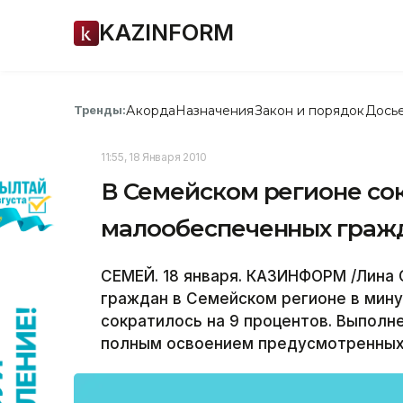
KAZINFORM
Акорда
Назначения
Закон и порядок
Дось
Тренды:
11:55, 18 Января 2010
В Семейском регионе со
малообеспеченных граж
СЕМЕЙ. 18 января. КАЗИНФОРМ /Лина 
граждан в Семейском регионе в мину
сократилось на 9 процентов. Выполн
полным освоением предусмотренных 