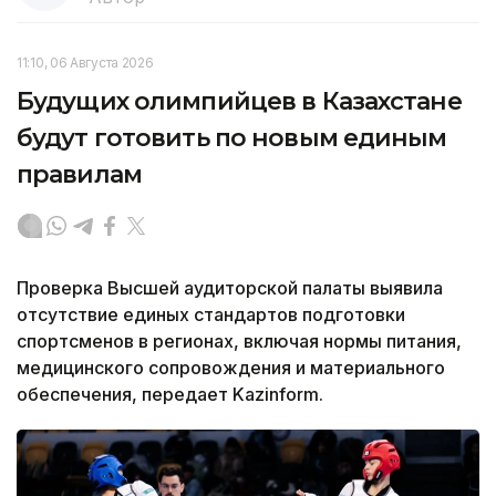
11:10, 06 Августа 2026
Будущих олимпийцев в Казахстане
будут готовить по новым единым
правилам
Проверка Высшей аудиторской палаты выявила
отсутствие единых стандартов подготовки
спортсменов в регионах, включая нормы питания,
медицинского сопровождения и материального
обеспечения, передает Kazinform.