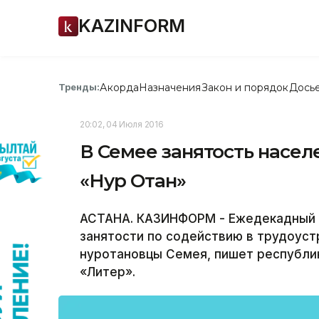
KAZINFORM
Акорда
Назначения
Закон и порядок
Дось
Тренды:
20:02, 04 Июля 2016
В Семее занятость насел
«Нур Отан»
АСТАНА. КАЗИНФОРМ - Ежедекадный 
занятости по содействию в трудоус
нуротановцы Семея, пишет республи
«Литер».