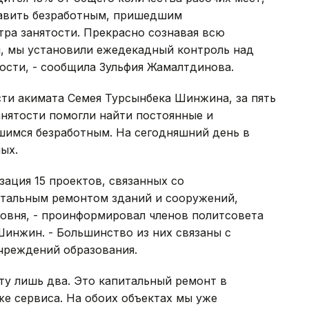
авить безработным, пришедшим
ра занятости. Прекрасно сознавая всю
и, мы установили ежедекадный контроль над
ости, - сообщила Зульфия Жамалтдинова.
сти акимата Семея Турсынбека Шинжина, за пять
анятости помогли найти постоянные и
шимся безработным. На сегодняшний день в
ых.
зация 15 проектов, связанных со
итальным ремонтом зданий и сооружений,
овня, - проинформировал членов политсовета
инжин. - Большинство из них связаны с
чреждений образования.
оту лишь два. Это капитальный ремонт в
е сервиса. На обоих объектах мы уже