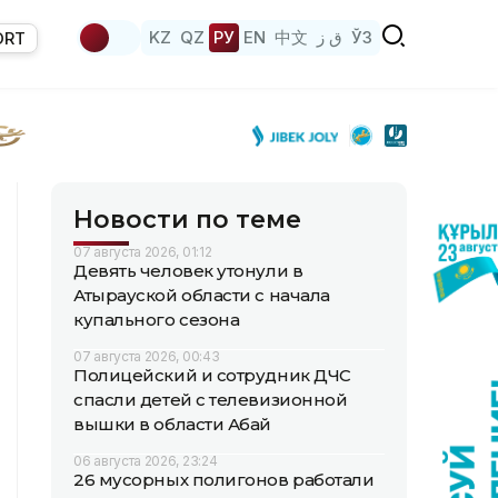
KZ
QZ
РУ
EN
中文
ق ز
ЎЗ
ORT
Новости по теме
07 августа 2026, 01:12
Девять человек утонули в
Атырауской области с начала
купального сезона
07 августа 2026, 00:43
Полицейский и сотрудник ДЧС
спасли детей с телевизионной
вышки в области Абай
06 августа 2026, 23:24
26 мусорных полигонов работали