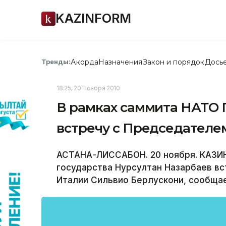
KAZINFORM
Акорда
Назначения
Закон и порядок
Дось
Тренды:
18:25, 20 Ноября 2010
В рамках саммита НАТО 
встречу с Председателе
АСТАНА-ЛИССАБОН. 20 ноября. КАЗИН
государства Нурсултан Назарбаев в
Италии Сильвио Берлускони, сообща