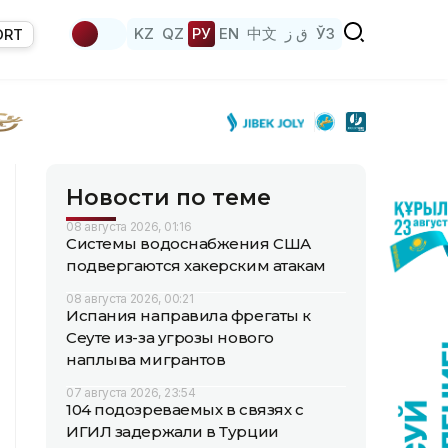
KZ
QZ
РУ
EN
中文
ق ز
ЎЗ
ORT
Новости по теме
08 августа 2026, 01:16
Системы водоснабжения США
подвергаются хакерским атакам
08 августа 2026, 00:21
Испания направила фрегаты к
Сеуте из-за угрозы нового
наплыва мигрантов
07 августа 2026, 23:54
104 подозреваемых в связях с
ИГИЛ задержали в Турции