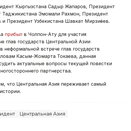
зидент Кыргызстана Садыр Жапаров, Президент
т Таджикистана Эмомали Рахмон, Президент
 и Президент Узбекистана Шавкат Мирзиёев.
ва
прибыл
в Чолпон-Ату для участия
че глав государств Центральной Азии
в неформальной встрече глав государств
словам Касым-Жомарта Токаева, данная
судить актуальные вопросы текущей повестки
ногостороннего партнерства.
м, что Центральная Азия переживает самый
истории.
идент
Центральная Азия