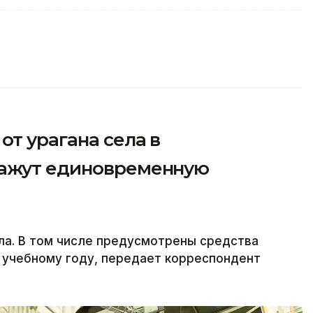
от урагана села в
кажут единовременную
ла. В том числе предусмотрены средства
 учебному году, передает корреспондент