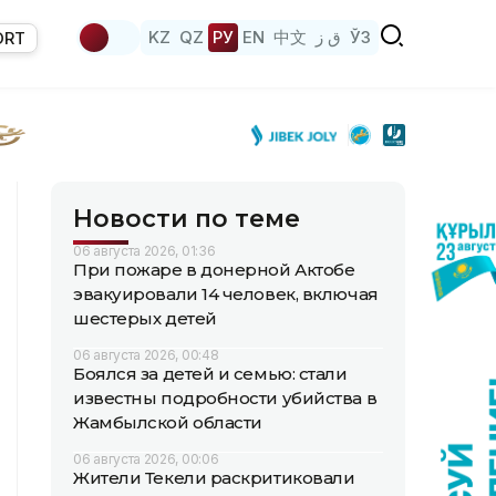
KZ
QZ
РУ
EN
中文
ق ز
ЎЗ
ORT
Новости по теме
06 августа 2026, 01:36
При пожаре в донерной Актобе
эвакуировали 14 человек, включая
шестерых детей
06 августа 2026, 00:48
Боялся за детей и семью: стали
известны подробности убийства в
Жамбылской области
06 августа 2026, 00:06
Жители Текели раскритиковали