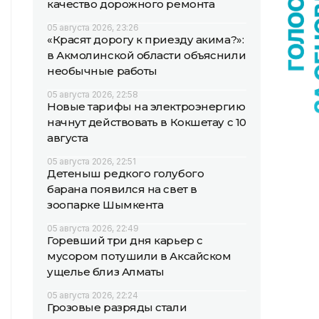
качество дорожного ремонта
05 августа 2026, 23:26
«Красят дорогу к приезду акима?»:
в Акмолинской области объяснили
необычные работы
05 августа 2026, 22:58
Новые тарифы на электроэнергию
начнут действовать в Кокшетау с 10
августа
05 августа 2026, 22:51
Детеныш редкого голубого
барана появился на свет в
зоопарке Шымкента
05 августа 2026, 22:49
Горевший три дня карьер с
мусором потушили в Аксайском
ущелье близ Алматы
05 августа 2026, 22:24
Грозовые разряды стали