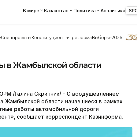
В мире
Казахстан
Политика
Аналитика
SP
е
Спецпроекты
Конституционная реформа
Выборы-2026
ы в Жамбылской области
РМ /Галина Скрипник/ - С воодушевлением
на Жамбылской области начавшиеся в рамках
тные работы автомобильной дороги
кент», сообщает корреспондент Казинформа.