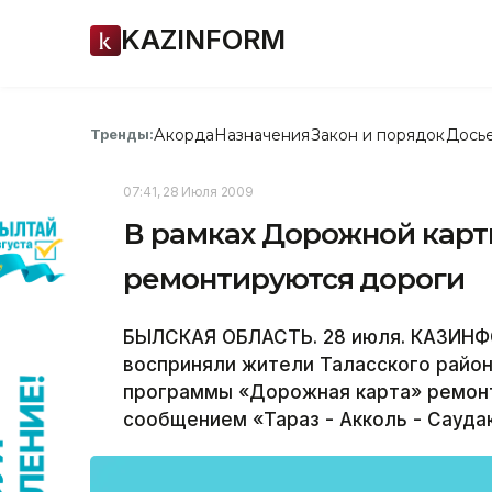
KAZINFORM
Акорда
Назначения
Закон и порядок
Дось
Тренды:
07:41, 28 Июля 2009
В рамках Дорожной карт
ремонтируются дороги
БЫЛСКАЯ ОБЛАСТЬ. 28 июля. КАЗИНФО
восприняли жители Таласского райо
программы «Дорожная карта» ремон
сообщением «Тараз - Акколь - Сауда