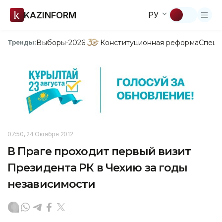
KAZINFORM
РУ
Выборы-2026
Конституционная реформа
Спецп
Тренды:
07:50, 24 Октября 2012
В Праге проходит первый визит
Президента РК в Чехию за годы
независимости