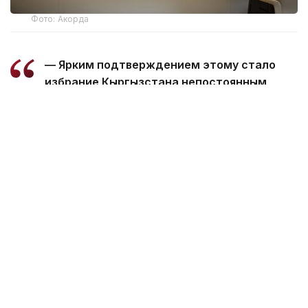
Фото: Акорда
— Ярким подтверждением этому стало
избрание Кыргызстана непостоянным
членом Совета Безопасности ООН.
Пользуясь случаем, поздравляю
Президента Кыргызстана уважаемого
Садыра Нургожоевича Жапарова и весь
кыргызский народ с этим историческим
достижением, — отметил Президент
Казахстана.
Глава государства сообщил, что все
принципиальные вопросы взаимодействия стран
региона были обстоятельно обсуждены
на прошлогодней встрече в Ташкенте.
— Высказанные тогда инициативы, в том