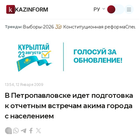
KAZINFORM
РУ
Выборы-2026
Конституционная реформа
Спецп
Тренды:
13:54, 12 Января 2009
В Петропавловске идет подготовка
к отчетным встречам акима города
с населением