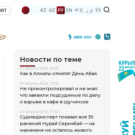
KZ
QZ
РУ
EN
中文
ق ز
ЎЗ
ORT
Новости по теме
07 августа 2026, 18:00
Как в Алматы отметят День Абая
07 августа 2026, 17:58
Не проконтролировал и не знал:
что заявили подсудимые по делу
о взрыве в кафе в Щучинске
07 августа 2026, 17:32
Судмедэксперт показал все 35
ранений Нурай Серикбай — на
манекене не осталось живого