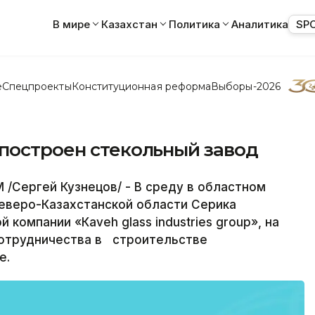
В мире
Казахстан
Политика
Аналитика
SP
е
Спецпроекты
Конституционная реформа
Выборы-2026
 построен стекольный завод
/Сергей Кузнецов/ - В среду в областном
еверо-Казахстанской области Серика
компании «Каveh glass industries group», на
отрудничества в строительстве
е.