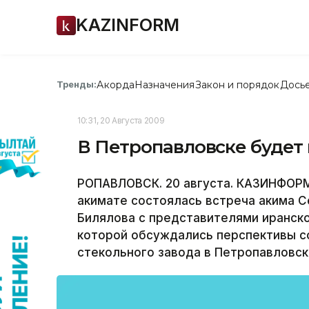
KAZINFORM
Акорда
Назначения
Закон и порядок
Дось
Тренды:
10:31, 20 Августа 2009
В Петропавловске будет
РОПАВЛОВСК. 20 августа. КАЗИНФОРМ 
акимате состоялась встреча акима С
Билялова с представителями иранской 
которой обсуждались перспективы с
стекольного завода в Петропавловск