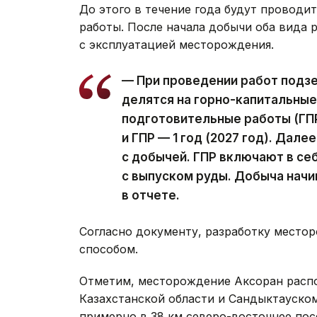
До этого в течение года будут проводи
работы. После начала добычи оба вида 
с эксплуатацией месторождения.
— При проведении работ под
делятся на горно-капитальные 
подготовительные работы (ГПР
и ГПР — 1 год (2027 год). Дал
с добычей. ГПР включают в се
с выпуском руды. Добыча начи
в отчете.
Согласно документу, разработку место
способом.
Отметим, месторождение Аксоран расп
Казахстанской области и Сандыктауско
примерно в 38 км северо-восточнее пос