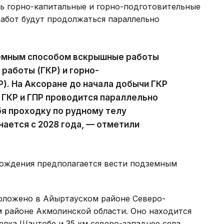
ть горно-капитальные и горно-подготовительные
работ будут продолжаться параллельно
земным способом вскрышные работы
работы (ГКР) и горно-
). На Аксоране до начала добычи ГКР
ее ГКР и ГПР проводится параллельно
бя проходку по рудному телу
нается с 2028 года, — отметили
рождения предполагается вести подземным
оложено в Айыртауском районе Северо-
м районе Акмолинской области. Оно находится
елка Шантобе и 35 км северо-западнее села