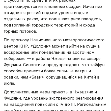
С субботы по среду в этих районах
прогнозируются интенсивные осадки. Из-за них
ожидается резкий подъем уровня воды в
отдельных реках, что повышает риск паводков,
подтоплений городских территорий и схода
горных потоков.
По прогнозу Национального метеорологического
центра КНР, «Долфин» может выйти на сушу в
воскресенье или понедельник на восточном
побережье — в районе Чжэцзяна или на севере
Фуцзяни. Синоптики предупреждают, что тайфун
способен принести более сильные ветры и
осадки, чем «Бави», обрушившийся на Китай в
июле.
Дополнительные меры приняты в Чжэцзяне и
Фуцзяни, где уровень экстренного реагирования
на наводнения повысили с IV до III. Региональным
службам поручено усилить контроль за реками и