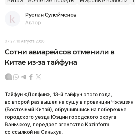
Китай
80-летие Победы
Мировые новости
Па
Руслан Сулейменов
Автор
07:27, 10 Августа 2026
Сотни авиарейсов отменили в
Китае из-за тайфуна
Тайфун «Долфин», 13-й тайфун этого года,
во второй раз вышел на сушу в провинции Чжэцзян
(Восточный Китай), обрушившись на побережье
городского уезда Юэцин городского округа
Вэньчжоу, передает агентство Kazinform
со ссылкой на Синьхуа.