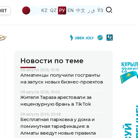
KZ
QZ
РУ
EN
中文
ق ز
ЎЗ
ORT
Новости по теме
08 августа 2026, 10:18
Алматинцы получили госгранты
на запуск новых бизнес-проектов
08 августа 2026, 10:00
Жителя Тараза арестовали за
нецензурную брань в TikTok
08 августа 2026, 09:48
Бесплатная парковка у дома и
поминутная тарификация: в
Алматы введут новые правила