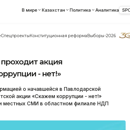
В мире
Казахстан
Политика
Аналитика
SP
е
Спецпроекты
Конституционная реформа
Выборы-2026
 проходит акция
ррупции - нет!»
рмацией о начавшейся в Павлодарской
ской акции «Скажем коррупции - нет!»
и местных СМИ в областном филиале НДП