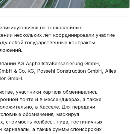
иализирующиеся на тонкослойных
жении нескольких лет координировали участие
жду собой государственные контракты
ложений.
пании AS Asphaltstraßensanierung GmbH,
GmbH & Co. KG, Possehl Construction GmbH, Alles
eler GmbH.
стве, участники картеля обменивались
онной почте и в мессенджерах, а также
оложительно, в Касселе. Для передачи
условные обозначения, маскируя
х, стоимость колбасы, пива, гостиничных
и карнавалы, а также суммы спонсорских