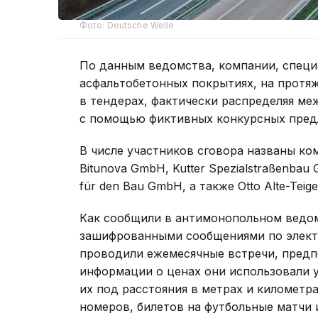
Фото: Deutsche Welle
По данным ведомства, компании, спец
асфальтобетонных покрытиях, на протя
в тендерах, фактически распределяя ме
с помощью фиктивных конкурсных пред
В числе участников сговора названы ком
Bitunova GmbH, Kutter Spezialstraßenbau 
für den Bau GmbH, а также Otto Alte-Teig
Как сообщили в антимонопольном ведом
зашифрованными сообщениями по электр
проводили ежемесячные встречи, предп
информации о ценах они использовали 
их под расстояния в метрах и километра
номеров, билетов на футбольные матчи 