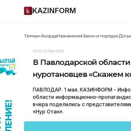
KAZINFORM
Акорда
Назначения
Закон и порядок
Дось
Тренды:
09:32, 01 Мая 2013
В Павлодарской области
нуротановцев «Скажем ко
ПАВЛОДАР. 1 мая. КАЗИНФОРМ - Инфо
области информационно-пропагандист
вчера поделились с представителям
«Нур Отан».