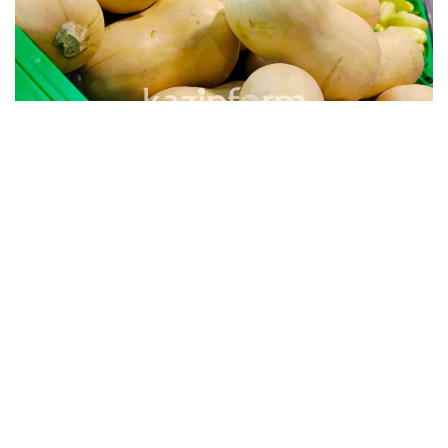
«До 2019 года формирование стабфонда
проводилось по единому механизму – это закуп и
хранение продовольствия в складах стабфонда.
СПК сам закупал продовольствие и осуществлял
реализацию самостоятельно. Это приводило к
потере, большим операционным расходам на
хранение, транспортировку, разгрузку
продовольственных товаров, и, конечно же, мы
не могли избежать убыль скоропортящихся
продуктов, особенно по овощам», - сказал Ержан
Балтаев.