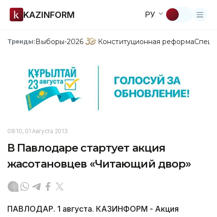
KAZINFORM
РУ
Выборы-2026
Конституционная реформа
Спецп
Тренды:
08:10, 01 Августа 2013
В Павлодаре стартует акция
жасотановцев «Читающий двор»
ПАВЛОДАР. 1 августа. КАЗИНФОРМ - Акция