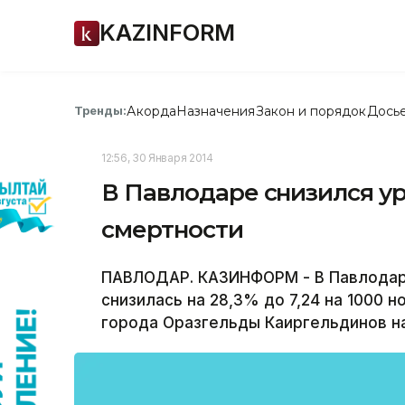
KAZINFORM
Акорда
Назначения
Закон и порядок
Дось
Тренды:
12:56, 30 Января 2014
В Павлодаре снизился у
смертности
ПАВЛОДАР. КАЗИНФОРМ - В Павлодаре
снизилась на 28,3% до 7,24 на 1000
города Оразгельды Каиргельдинов на