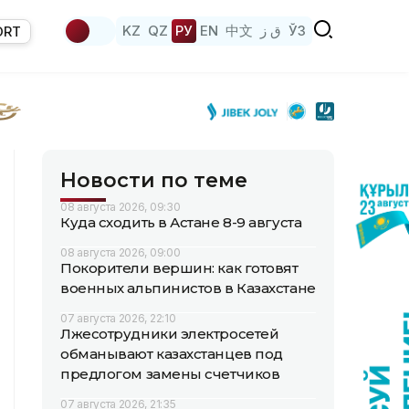
KZ
QZ
РУ
EN
中文
ق ز
ЎЗ
ORT
Новости по теме
08 августа 2026, 09:30
Куда сходить в Астане 8-9 августа
08 августа 2026, 09:00
Покорители вершин: как готовят
военных альпинистов в Казахстане
07 августа 2026, 22:10
Лжесотрудники электросетей
обманывают казахстанцев под
предлогом замены счетчиков
07 августа 2026, 21:35