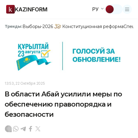
KAZINFORM
РУ
Выборы-2026
Конституционная реформа
Спецп
Тренды:
13:53, 22 Октября 2025
В области Абай усилили меры по
обеспечению правопорядка и
безопасности