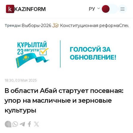
KAZINFORM
РУ
Выборы-2026
Конституционная реформа
Спецп
Тренды:
18:30, 03 Мая 2025
В области Абай стартует посевная:
упор на масличные и зерновые
культуры