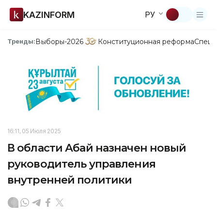
KAZINFORM
РУ
Выборы-2026
Конституционная реформа
Спецп
Тренды:
16:11, 05 Июля 2025
В области Абай назначен новый
руководитель управления
внутренней политики