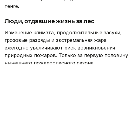
тенге.
Люди, отдавшие жизнь за лес
Изменение климата, продолжительные засухи,
грозовые разряды и экстремальная жара
ежегодно увеличивают риск возникновения
природных пожаров. Только за первую половину
нынешнего пожароопасного сезона
на территории резервата «Семей орманы»
зарегистрировано 178 возгораний, огнем
уничтожено около тысячи гектаров леса.
Однако трагедия июня 2023 года навсегда
останется самой тяжелой страницей в истории
резервата. Тогда во время тушения пожара
погибли 14 работников лесного хозяйства,
шестеро из которых трудились в Успенском
лесничестве Новошульбинского филиала.