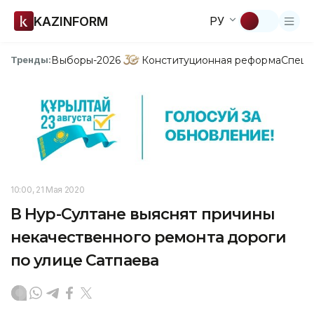
KAZINFORM
РУ
Выборы-2026
Конституционная реформа
Спецп
Тренды:
10:00, 21 Мая 2020
В Нур-Султане выяснят причины
некачественного ремонта дороги
по улице Сатпаева