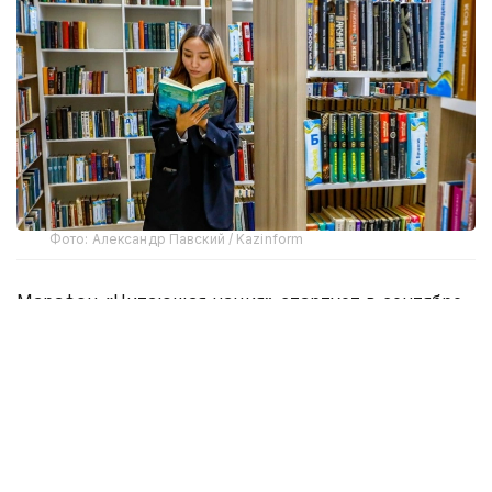
Фото: Александр Павский / Kazinform
Марафон «Читающая нация» стартует в сентябре.
Проект реализуется во исполнение Указа
Президента Республики Казахстан о развитии
культуры чтения.
Как сообщает столичный акимат, з
а 6 месяцев
участникам марафона предстоит прочитать 15
книг, а затем пройти тестирование и серию