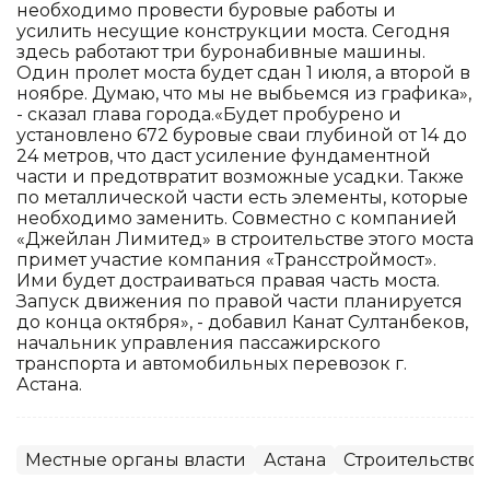
необходимо провести буровые работы и
усилить несущие конструкции моста. Сегодня
здесь работают три буронабивные машины.
Один пролет моста будет сдан 1 июля, а второй в
ноябре. Думаю, что мы не выбьемся из графика»,
- сказал глава города.«Будет пробурено и
установлено 672 буровые сваи глубиной от 14 до
24 метров, что даст усиление фундаментной
части и предотвратит возможные усадки. Также
по металлической части есть элементы, которые
необходимо заменить. Совместно с компанией
«Джейлан Лимитед» в строительстве этого моста
примет участие компания «Трансстроймост».
Ими будет достраиваться правая часть моста.
Запуск движения по правой части планируется
до конца октября», - добавил Канат Султанбеков,
начальник управления пассажирского
транспорта и автомобильных перевозок г.
Астана.
Местные органы власти
Астана
Строительство