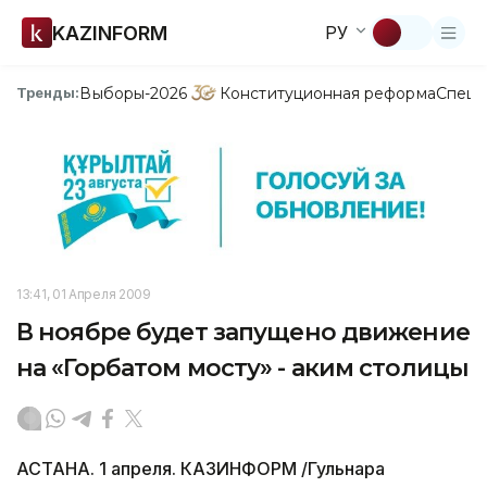
KAZINFORM
РУ
Выборы-2026
Конституционная реформа
Спецп
Тренды:
13:41, 01 Апреля 2009
В ноябре будет запущено движение
на «Горбатом мосту» - аким столицы
АСТАНА. 1 апреля. КАЗИНФОРМ /Гульнара