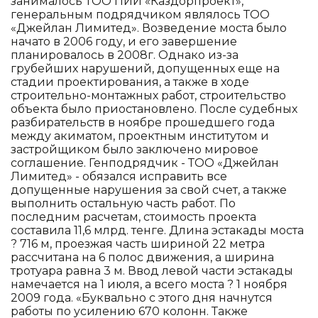
занималось ТОО ПИИ «Каздорпроект»,
генеральным подрядчиком являлось ТОО
«Джейлан Лимитед». Возведение моста было
начато в 2006 году, и его завершение
планировалось в 2008г. Однако из-за
грубейших нарушений, допущенных еще на
стадии проектирования, а также в ходе
строительно-монтажных работ, строительство
объекта было приостановлено. После судебных
разбирательств в ноябре прошедшего года
между акиматом, проектным институтом и
застройщиком было заключено мировое
соглашение. Генподрядчик - ТОО «Джейлан
Лимитед» - обязался исправить все
допущенные нарушения за свой счет, а также
выполнить остальную часть работ. По
последним расчетам, стоимость проекта
составила 11,6 млрд. тенге. Длина эстакады моста
? 716 м, проезжая часть шириной 22 метра
рассчитана на 6 полос движения, а ширина
тротуара равна 3 м. Ввод левой части эстакады
намечается на 1 июля, а всего моста ? 1 ноября
2009 года. «Буквально с этого дня начнутся
работы по усилению 670 колонн. Также