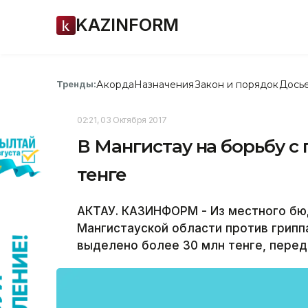
KAZINFORM
Акорда
Назначения
Закон и порядок
Дось
Тренды:
02:21, 03 Октября 2017
В Мангистау на борьбу с
тенге
АКТАУ. КАЗИНФОРМ - Из местного бю
Мангистауской области против грипп
выделено более 30 млн тенге, пере