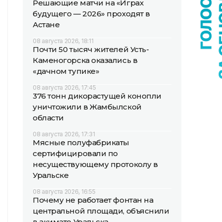
Решающие матчи на «Играх
будущего — 2026» проходят в
Астане
08 августа 2026, 18:11
Почти 50 тысяч жителей Усть-
Каменогорска оказались в
«дачном тупике»
08 августа 2026, 17:45
376 тонн дикорастущей конопли
уничтожили в Жамбылской
области
08 августа 2026, 17:31
Мясные полуфабрикаты
сертифицировали по
несуществующему протоколу в
Уральске
08 августа 2026, 16:55
Почему не работает фонтан на
центральной площади, объяснили
в акимате Уральска