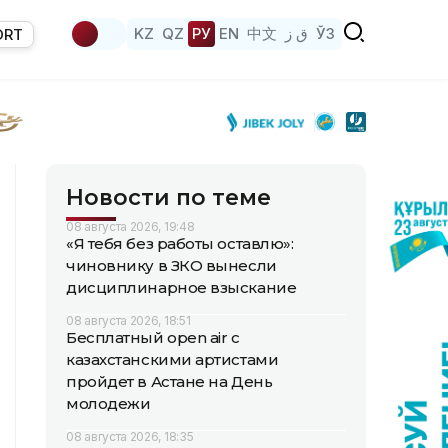
KZ
QZ
РУ
EN
中文
ق ز
ЎЗ
ORT
Новости по теме
08 августа 2026, 19:48
«Я тебя без работы оставлю»:
чиновнику в ЗКО вынесли
дисциплинарное взыскание
08 августа 2026, 18:51
Бесплатный open air с
казахстанскими артистами
пройдет в Астане на День
молодежи
08 августа 2026, 18:35