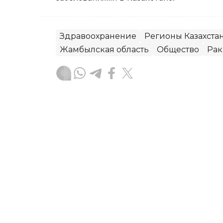
Здравоохранение
Регионы Казахста
Жамбылская область
Общество
Рак
Алексей Поляков
Автор
15:27, 07 Августа 2026
Руководитель управлени
освобожден от должнос