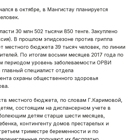
чался в октябре, в Мангистау планируется
еловек.
асти 30 млн 502 тысячи 850 тенге. Закуплено
ссия). В прошлом эпидсезоне против гриппа
ет местного бюджета 39 тысяч человек, по линии
ителей. По итогам восьми месяцев 2017 года по
м периодом уровень заболеваемости ОРВИ
ла главный специалист отдела
ента охраны общественного здоровья
ова.
ств местного бюджета, по словам Г.Каримовой,
етям, состоящим на диспансерном учете в
 болеющим детям старше шести месяцев,
ебенка, контингенту домов престарелых и
третьем триместре беременности и по
еречисленные получают их бесплатно.