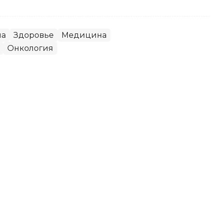
на
Здоровье
Медицина
Онкология
я здравоохранения ЗКО
ти