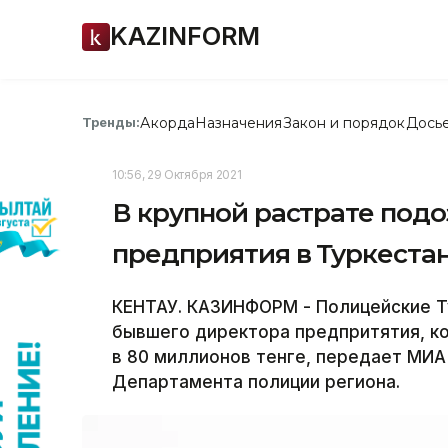
KAZINFORM
Акорда
Назначения
Закон и порядок
Дось
Тренды:
10:56, 29 Октября 2021
В крупной растрате под
предприятия в Туркеста
КЕНТАУ. КАЗИНФОРМ - Полицейские Т
бывшего директора предпритятия, к
в 80 миллионов тенге, передает МИА
Департамента полиции региона.