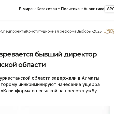
В мире
Казахстан
Политика
Аналитика
SP
е
Спецпроекты
Конституционная реформа
Выборы-2026
озревается бывший директор
нской области
уркестанской области задержали в Алматы
оторому иинкриминируют нанесение ущерба
 «Казинформ» со ссылкой на пресс-службу