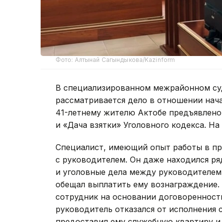
Фото: Алтынай Сагындыкова/Kazinform
В специализированном межрайонном су
рассматривается дело в отношении нач
41-летнему жителю Актобе предъявлено
и «Дача взятки» Уголовного кодекса. На
Специалист, имеющий опыт работы в пр
с руководителем. Он даже находился ря
и уголовные дела между руководителем
обещал выплатить ему вознаграждение.
сотрудник на основании договореннос
руководитель отказался от исполнения с
предоставил ему служебную квартиру и 