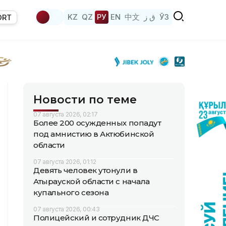
KZ
QZ
РУ
EN
中文
ق ز
ЎЗ
ORT
Новости по теме
07 августа 2026, 02:17
Более 200 осужденных попадут
под амнистию в Актюбинской
области
07 августа 2026, 01:12
Девять человек утонули в
Атырауской области с начала
купального сезона
07 августа 2026, 00:43
Полицейский и сотрудник ДЧС