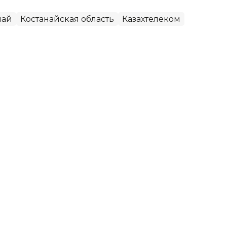
чай
Костанайская область
Казахтелеком
годовых: в Костанае осудили
ную выдачу займов и легализацию доходов,
анным департамента АФМ по Костанайской