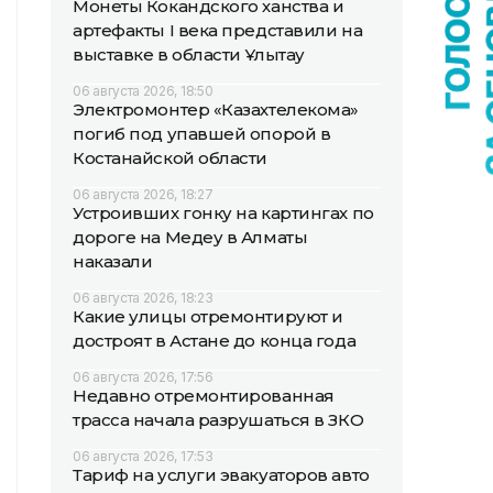
Монеты Кокандского ханства и
артефакты I века представили на
выставке в области Ұлытау
06 августа 2026, 18:50
Электромонтер «Казахтелекома»
погиб под упавшей опорой в
Костанайской области
06 августа 2026, 18:27
Устроивших гонку на картингах по
дороге на Медеу в Алматы
наказали
06 августа 2026, 18:23
Какие улицы отремонтируют и
достроят в Астане до конца года
06 августа 2026, 17:56
Недавно отремонтированная
трасса начала разрушаться в ЗКО
06 августа 2026, 17:53
Тариф на услуги эвакуаторов авто