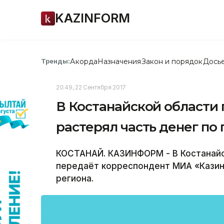
KAZINFORM
Акорда
Назначения
Закон и порядок
Дось
Тренды:
20:49, 22 Сентября 2017
В Костанайской области 
растерял часть денег по 
КОСТАНАЙ. КАЗИНФОРМ - В Костанайс
передаёт корреспондент МИА «Казин
региона.