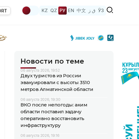
KZ
QZ
РУ
EN
中文
ق ز
ЎЗ
ORT
Новости по теме
06 августа 2026, 19:52
Двух туристов из России
эвакуировали с высоты 3510
метров Алматинской области
06 августа 2026, 19:30
ВКО после непогоды: аким
области поставил задачу
оперативно восстановить
инфраструктуру
06 августа 2026, 19:16