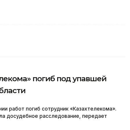
лекома» погиб под упавшей
области
нии работ погиб сотрудник «Казахтелекома».
ала досудебное расследование, передает