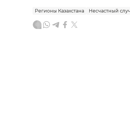
Регионы Казахстана
Несчастный слу
Дарья Аверченко
Автор
10:22, 06 Августа 2026
Выдавал займы под 120% 
нелегального кредитора
Житель Костаная осужден за незакон
полученных преступным путем. По д