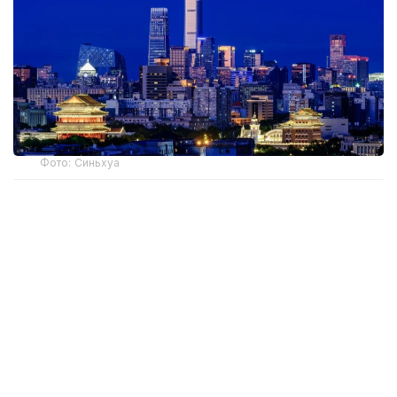
Фото: Синьхуа
Новые правила смягчают ограничения на покупку
жилья для семей, не имеющих пекинской
прописки, и повышают лимиты кредитов за счет
общественного фонда жилищного строительства
до 3,4 млн юаней (около 505 тыс долларов США).
Для физических лиц без местной прописки,
которые хотят приобрести жилье в пределах
пятой кольцевой автодороги, срок уплаты