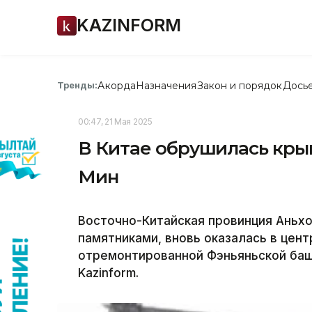
KAZINFORM
Акорда
Назначения
Закон и порядок
Дось
Тренды:
00:47, 21 Мая 2025
В Китае обрушилась кры
Мин
Восточно-Китайская провинция Аньхо
памятниками, вновь оказалась в цен
отремонтированной Фэньяньской баш
Kazinform.