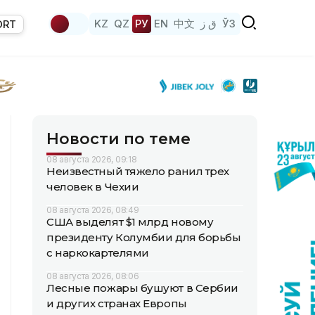
KZ
QZ
РУ
EN
中文
ق ز
ЎЗ
ORT
Новости по теме
08 августа 2026, 09:18
Неизвестный тяжело ранил трех
человек в Чехии
08 августа 2026, 08:49
США выделят $1 млрд новому
президенту Колумбии для борьбы
с наркокартелями
08 августа 2026, 08:06
Лесные пожары бушуют в Сербии
и других странах Европы