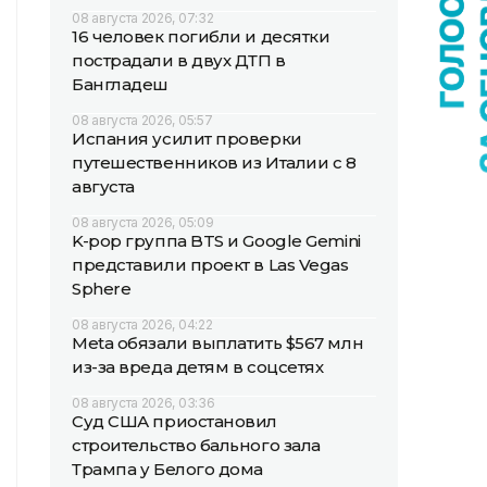
08 августа 2026, 07:32
16 человек погибли и десятки
пострадали в двух ДТП в
Бангладеш
08 августа 2026, 05:57
Испания усилит проверки
путешественников из Италии с 8
августа
08 августа 2026, 05:09
K-pop группа BTS и Google Gemini
представили проект в Las Vegas
Sphere
08 августа 2026, 04:22
Meta обязали выплатить $567 млн
из-за вреда детям в соцсетях
08 августа 2026, 03:36
Суд США приостановил
строительство бального зала
Трампа у Белого дома