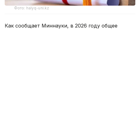
Фото: halyq-uni.kz
Как сообщает Миннауки, в 2026 году общее
количество ректорских, университетских
и внутренних образовательных грантов,
предлагаемых казахстанскими вузами, превышает
две тысячи. Каждый университет самостоятельно
определяет количество грантов, порядок
их предоставления и критерии отбора.
При рассмотрении заявок учитываются
результаты Единого национального тестирования,
академические достижения, наличие знака
«Алтын белгі», победы в олимпиадах, научных,
творческих и спортивных конкурсах, а также
социальный статус абитуриента.
Одну из крупнейших программ реализует
Международный казахско-турецкий