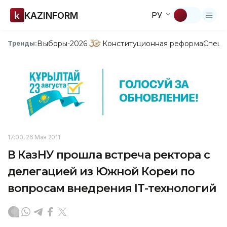
KAZINFORM
РУ
Выборы-2026
Конституционная реформа
Спецп
Тренды:
17:00, 26 Мая 2011
В КазНУ прошла встреча ректора с
делегацией из Южной Кореи по
вопросам внедрения IT-технологий