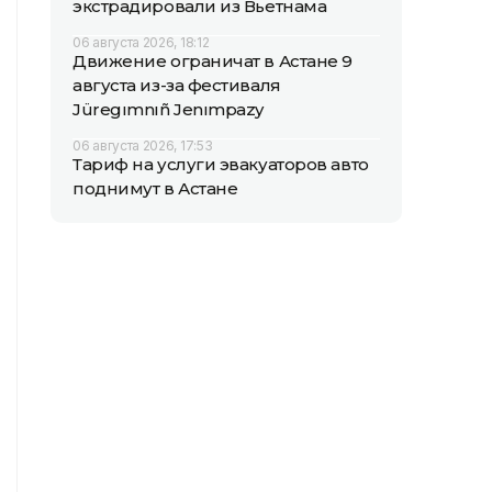
экстрадировали из Вьетнама
06 августа 2026, 18:12
Движение ограничат в Астане 9
августа из-за фестиваля
Jüregımnıñ Jenımpazy
06 августа 2026, 17:53
Тариф на услуги эвакуаторов авто
поднимут в Астане