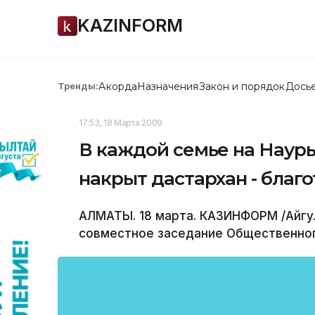
KAZINFORM
Акорда
Назначения
Закон и порядок
Дось
Тренды:
17:53, 18 Марта 2009
В каждой семье на Науры
накрыт дастархан - благ
АЛМАТЫ. 18 марта. КАЗИНФОРМ /Айгу
совместное заседание Общественно