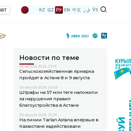
KZ
QZ
РУ
EN
中文
ق ز
ЎЗ
ORT
Новости по теме
06 августа 2026, 21:04
Сельскохозяйственная ярмарка
пройдет в Астане 8 и 9 августа
06 августа 2026, 20:48
Штрафы на 57 млн теңге наложили
за нарушения правил
благоустройства в Астане
06 августа 2026, 20:35
На линии Tarlan Astana впервые в
Казахстане задействовали