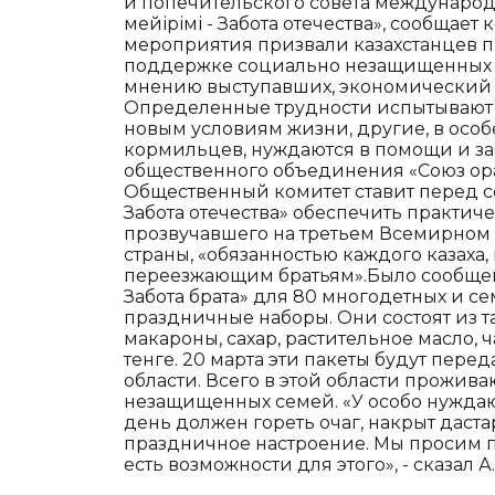
и попечительского совета международ
мейірімі - Забота отечества», сообщае
мероприятия призвали казахстанцев п
поддержке социально незащищенных сл
мнению выступавших, экономический 
Определенные трудности испытывают 
новым условиям жизни, другие, в осо
кормильцев, нуждаются в помощи и за
общественного объединения «Союз ора
Общественный комитет ставит перед со
Забота отечества» обеспечить практич
прозвучавшего на третьем Всемирном к
страны, «обязанностью каждого казаха
переезжающим братьям».Было сообщено,
Забота брата» для 80 многодетных и с
праздничные наборы. Они состоят из та
макароны, сахар, растительное масло, ч
тенге. 20 марта эти пакеты будут пер
области. Всего в этой области прожив
незащищенных семей. «У особо нужда
день должен гореть очаг, накрыт даста
праздничное настроение. Мы просим пр
есть возможности для этого», - сказал А