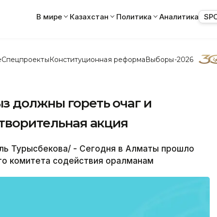
В мире
Казахстан
Политика
Аналитика
SP
е
Спецпроекты
Конституционная реформа
Выборы-2026
з должны гореть очаг и
отворительная акция
ль Турысбекова/ - Сегодня в Алматы прошло
го комитета содействия оралманам