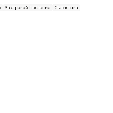
я
За строкой Послания
Статистика
вый комьюнити-центр и
юнити-центр, направленный на развитие
 обмен мнениями.