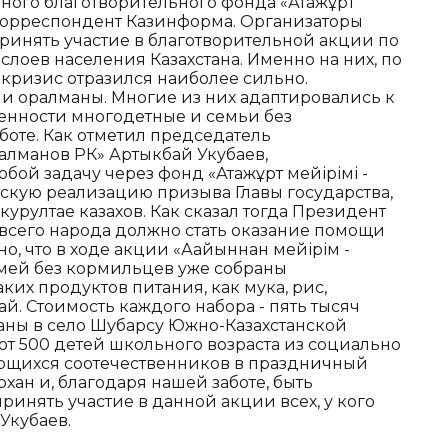
ного благотворительного фонда «Атажұрт
т корреспондент Казинформа. Организаторы
ринять участие в благотворительной акции по
оев населения Казахстана. Именно на них, по
кризис отразился наиболее сильно.
и оралманы. Многие из них адаптировались к
бенности многодетные и семьи без
боте. Как отметил председатель
лманов РК» Артыкбай Укубаев,
бой задачу через фонд «Атажұрт мейірімі -
ескую реализацию призыва Главы государства,
урултае казахов. Как сказал тогда Президент
, всего народа должно стать оказание помощи
 что в ходе акции «Ағайыннан мейірім -
емей без кормильцев уже собраны
ких продуктов питания, как мука, рис,
ай. Стоимость каждого набора - пять тысяч
еданы в село Шубарсу Южно-Казахстанской
ают 500 детей школьного возраста из социально
ющихся соотечественников в праздничный
рхан и, благодаря нашей заботе, быть
инять участие в данной акции всех, у кого
.Укубаев.