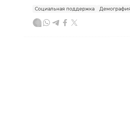
Социальная поддержка
Демографи
Жанара Мухамедиярова
Автор
21:32, 16 Сентября 2025
В Шымкенте открыли но
обновленный этномузей
В Шымкенте начал работу новый комь
творческого потенциала молодежи и