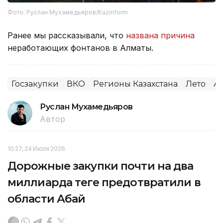
Фото: Руслан Мухамедьяров/Kazinform
Ранее мы рассказывали, что
названа причина
неработающих фонтанов в Алматы.
Госзакупки
ВКО
Регионы Казахстана
Лето
А
Руслан Мухамедьяров
Автор
10:27, 24 Июля 2026
Дорожные закупки почти на два
миллиарда теңге предотвратили в
области Абай