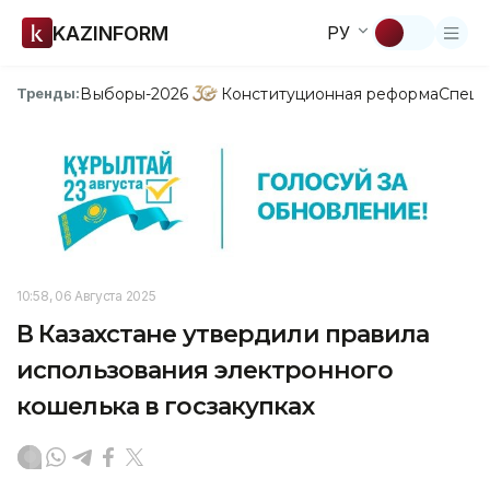
KAZINFORM
РУ
Выборы-2026
Конституционная реформа
Спецп
Тренды:
10:58, 06 Августа 2025
В Казахстане утвердили правила
использования электронного
кошелька в госзакупках