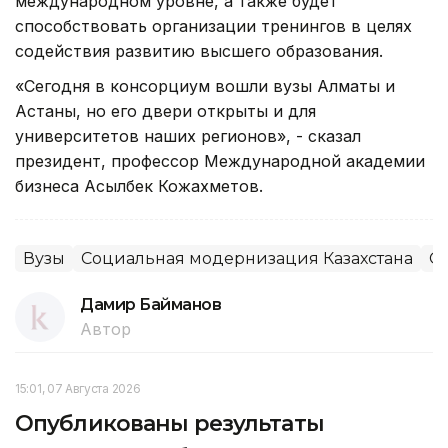
международном уровне, а также будет
способствовать организации тренингов в целях
содействия развитию высшего образования.
«Сегодня в консорциум вошли вузы Алматы и
Астаны, но его двери открыты и для
университетов наших регионов», - сказал
президент, профессор Международной академии
бизнеса Асылбек Кожахметов.
Вузы
Социальная модернизация Казахстана
О
Дамир Байманов
Автор
15:01, 07 Августа 2026
Опубликованы результаты