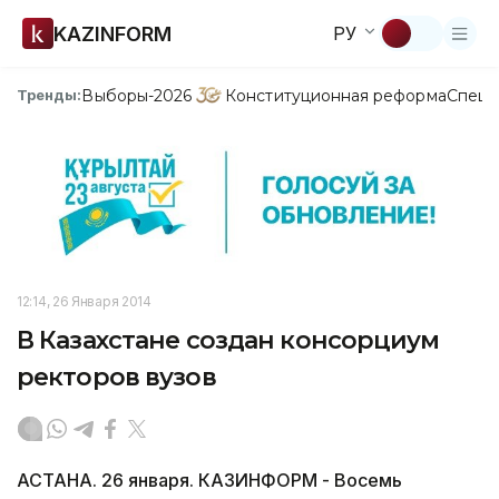
KAZINFORM
РУ
Выборы-2026
Конституционная реформа
Спецп
Тренды:
12:14, 26 Января 2014
В Казахстане создан консорциум
ректоров вузов
АСТАНА. 26 января. КАЗИНФОРМ - Восемь