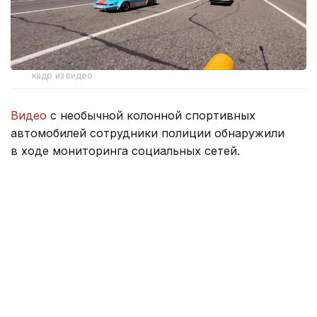
кадр из видео
Видео
с необычной колонной спортивных
автомобилей сотрудники полиции обнаружили
в ходе мониторинга социальных сетей.
Как сообщили в департаменте полиции, личности
всех участников заезда были оперативно
установлены. За нарушение Правил дорожного
движения к административной ответственности
привлечены четверо граждан. Все спортивные
автомобили водворены на специализированную
штрафную стоянку.
В полиции напомнили, что дороги общего