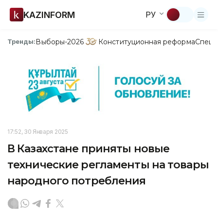
KAZINFORM
РУ
Выборы-2026
Конституционная реформа
Спецп
Тренды:
17:52, 30 Января 2025
В Казахстане приняты новые
технические регламенты на товары
народного потребления