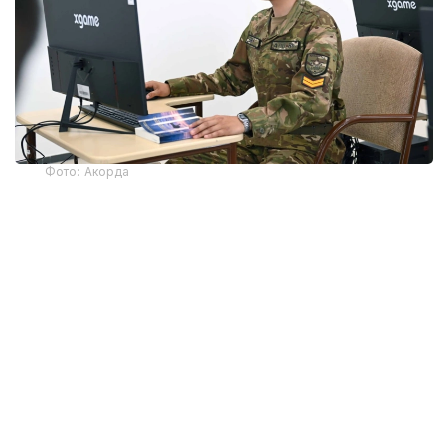
Фото: Акорда
Так, уточняется, что проезд военнослужащих
при зачислении военнослужащего в зарубежное
учебное заведение, реализующего программы
послевузовского образования и по его окончании,
а также при направлении уполномоченным
органом в зарубежные учебные заведения
по программам дополнительного образования
(повышение квалификации, переподготовка,
курсовая подготовка, усовершенствование,