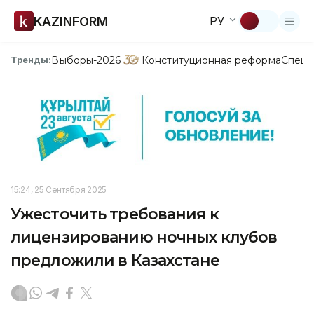
KAZINFORM
РУ
Выборы-2026
Конституционная реформа
Спецп
Тренды:
15:24, 25 Сентября 2025
Ужесточить требования к
лицензированию ночных клубов
предложили в Казахстане