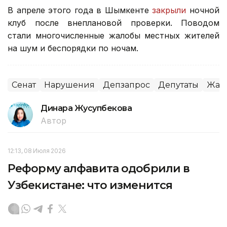
В апреле этого года в Шымкенте
закрыли
ночной
клуб после внеплановой проверки. Поводом
стали многочисленные жалобы местных жителей
на шум и беспорядки по ночам.
Сенат
Нарушения
Депзапрос
Депутаты
Жал
Динара Жусупбекова
Автор
12:13, 08 Июля 2026
Реформу алфавита одобрили в
Узбекистане: что изменится