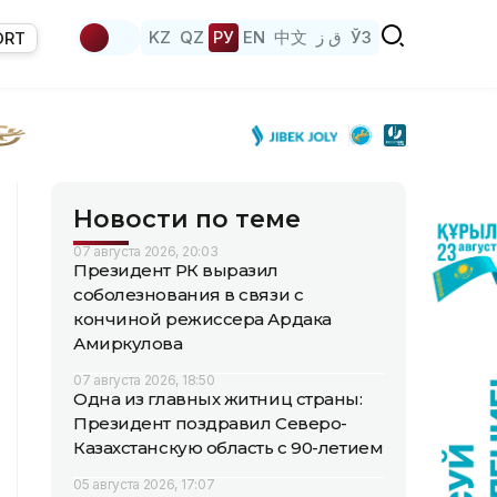
KZ
QZ
РУ
EN
中文
ق ز
ЎЗ
ORT
Новости по теме
07 августа 2026, 20:03
Президент РК выразил
соболезнования в связи с
кончиной режиссера Ардака
Амиркулова
07 августа 2026, 18:50
Одна из главных житниц страны:
Президент поздравил Северо-
Казахстанскую область с 90-летием
05 августа 2026, 17:07