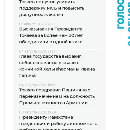
Токаев поручил усилить
поддержку МСБ и повысить
доступность жилья
05 августа 2026, 12:20
Высказывания Президента
Токаева за более чем 30 лет
объединили в одной книге
04 августа 2026, 21:21
Глава государства выразил
соболезнования в связи с
кончиной Халық қаһарманы Ивана
Гапича
04 августа 2026, 18:02
Токаев поздравил Пашиняна с
переназначением на должность
Премьер-министра Армении
03 августа 2026, 15:29
Президенту Казахстана
представили работу автономного
робота на Международной