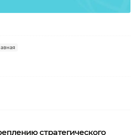
лавная
реплению стратегического