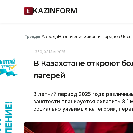
KAZINFORM
Акорда
Назначения
Закон и порядок
Дось
Тренды:
13:50, 03 Мая 2025
В Казахстане откроют бо
лагерей
В летний период 2025 года различны
занятости планируется охватить 3,1 м
социально уязвимых категорий, перед