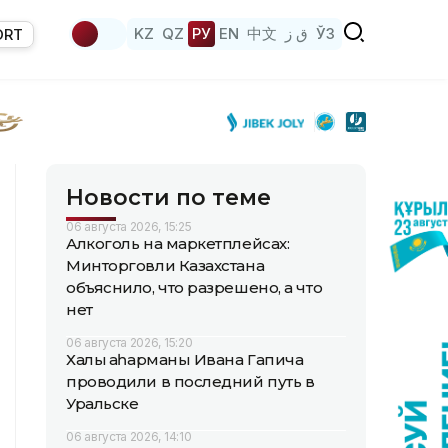
KZ
QZ
РУ
EN
中文
ق ز
ЎЗ
ORT
Новости по теме
06 августа 2026, 15:25
Алкоголь на маркетплейсах:
Минторговли Казахстана
объяснило, что разрешено, а что
нет
06 августа 2026, 15:20
Халық қаһарманы Ивана Гапича
проводили в последний путь в
Уральске
06 августа 2026, 14:10