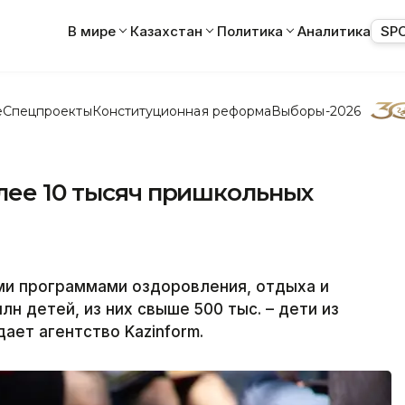
В мире
Казахстан
Политика
Аналитика
SP
е
Спецпроекты
Конституционная реформа
Выборы-2026
лее 10 тысяч пришкольных
ми программами оздоровления, отдыха и
лн детей, из них свыше 500 тыс. – дети из
ает агентство Kazinform.