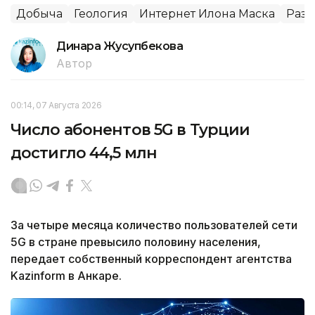
Добыча
Геология
Интернет Илона Маска
Разв
Динара Жусупбекова
Автор
00:14, 07 Августа 2026
Число абонентов 5G в Турции
достигло 44,5 млн
За четыре месяца количество пользователей сети
5G в стране превысило половину населения,
передает собственный корреспондент агентства
Kazinform в Анкаре.