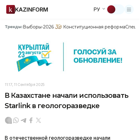
KAZINFORM
РУ
Выборы-2026
Конституционная реформа
Спецп
Тренды:
11:17, 11 Сентября 2025
В Казахстане начали использовать
Starlink в геологоразведке
В отечественной геологоразведке начали