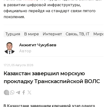
в развитии цифровой инфраструктуры,
официально перейдя на стандарт связи пятого
поколения.
Турция
В мире
Интернет
Связь, ТВ, IT
Миров
Акжигит Чукубаев
Автор
17:21, 05 Августа 2026
Казахстан завершил морскую
прокладку Транскаспийской ВОЛС
В Казахстане завершили ключевой этап одного