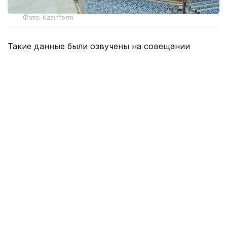
Фото: Kazinform
Такие данные были озвучены на совещании
по вопросам стабилизации цен на социально
значимые продовольственные товары и инфляции
под председательством заместителя Премьер-
министра — министра национальной экономики
Серика Жумангарина.
Как было отмечено на совещании, по итогам июня
годовая инфляция в стране составила 10,3%
против 10,4% месяцем ранее. При этом уровень
инфляции выше среднереспубликанского
сохраняется в 11 регионах. Самые высокие
показатели зарегистрированы в областях Жетысу,
Улытау, а также в Северо-Казахстанской
и Акмолинской областях.