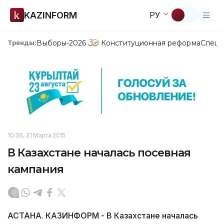
KAZINFORM
РУ
Выборы-2026
Конституционная реформа
Спецп
Тренды:
10:36, 31 Марта 2015
В Казахстане началась посевная
кампания
АСТАНА. КАЗИНФОРМ - В Казахстане началась