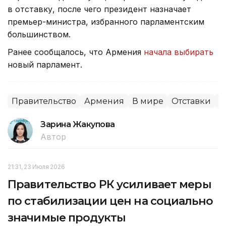
в отставку, после чего президент назначает
премьер-министра, избранного парламентским
большинством.
Ранее сообщалось, что Армения
начала выбирать
новый парламент.
Правительство
Армения
В мире
Отставки
П
Зарина Жакупова
Автор
21:31, 23 Июля 2026
Правительство РК усиливает меры
по стабилизации цен на социально
значимые продукты