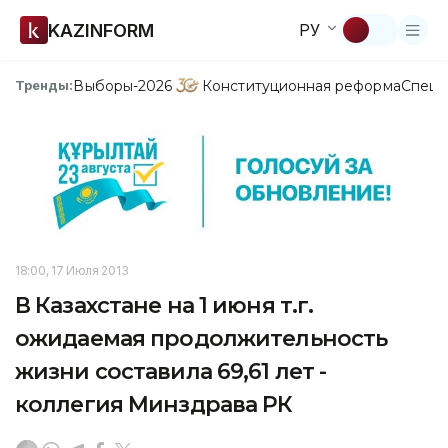
KAZINFORM
РУ
Выборы-2026
Конституционная реформа
Спецп
Тренды:
18:00, 17 Июля 2013
В Казахстане на 1 июня т.г.
ожидаемая продолжительность
жизни составила 69,61 лет -
коллегия Минздрава РК