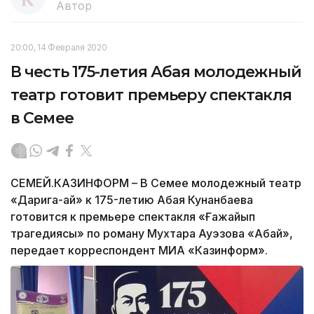
Автор
20:00, 14 Февраля 2020
В честь 175-летия Абая молодежный
театр готовит премьеру спектакля
в Семее
СЕМЕЙ.КАЗИНФОРМ – В Семее молодежный театр
«Дарига-ай» к 175-летию Абая Кунанбаева
готовится к премьере спектакля «Ғажайып
трагедиясы» по роману Мухтара Ауэзова «Абай»,
передает корреспондент МИА «Казинформ».