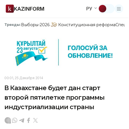
KAZINFORM
РУ
Выборы-2026
Конституционная реформа
Спецп
Тренды:
00:01, 25 Декабря 2014
В Казахстане будет дан старт
второй пятилетке программы
индустриализации страны