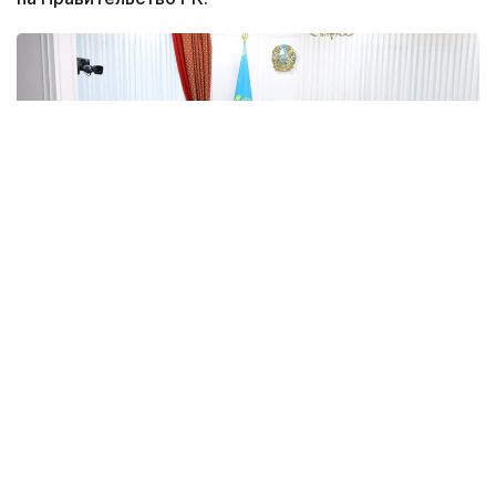
Фото: Правительство РК
Особое внимание уделено деловой активности,
отраслевым и региональным показателям страны.
Рассмотрена текущая ситуация в сфере
предпринимательства, предварительные
результаты налоговой реформы и мер