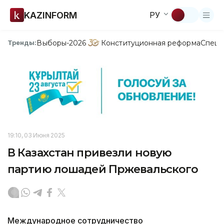
KAZINFORM
РУ
Выборы-2026
Конституционная реформа
Спецп
Тренды:
19:10, 03 Июня 2025
В Казахстан привезли новую
партию лошадей Пржевальского
Международное сотрудничество