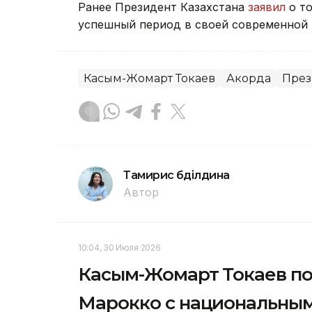
Ранее Президент Казахстана
заявил
о то
успешный период в своей современной 
Касым-Жомарт Токаев
Акорда
През
Тамирис Әбділдина
Автор
10:04, 30 Июля 2026
Касым-Жомарт Токаев п
Марокко с национальны