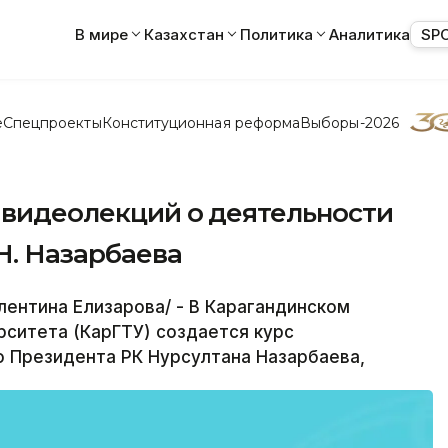
В мире
Казахстан
Политика
Аналитика
SP
е
Спецпроекты
Конституционная реформа
Выборы-2026
 видеолекций о деятельности
Н. Назарбаева
ентина Елизарова/ - В Карагандинском
ситета (КарГТУ) создается курс
 Президента РК Нурсултана Назарбаева,