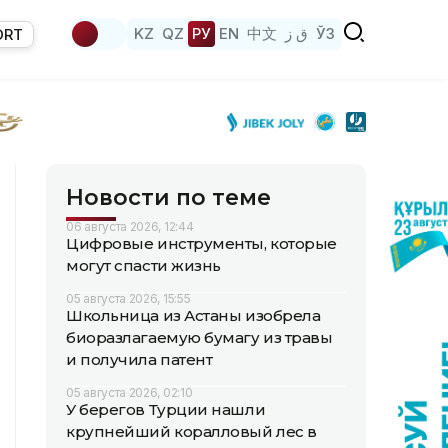
KZ
QZ
РУ
EN
中文
ق ز
ЎЗ
ORT
Новости по теме
06 августа 2026, 12:44
Цифровые инструменты, которые
могут спасти жизнь
05 августа 2026, 15:55
Школьница из Астаны изобрела
биоразлагаемую бумагу из травы
и получила патент
05 августа 2026, 02:10
У берегов Турции нашли
крупнейший коралловый лес в