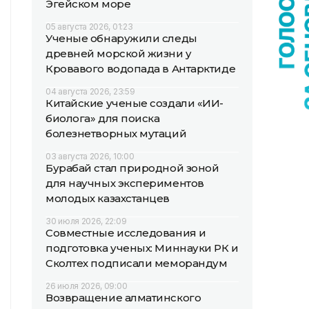
Эгейском море
05 августа 2026, 01:23
Ученые обнаружили следы
древней морской жизни у
Кровавого водопада в Антарктиде
04 августа 2026, 23:59
Китайские ученые создали «ИИ-
биолога» для поиска
болезнетворных мутаций
03 августа 2026, 10:00
Бурабай стал природной зоной
для научных экспериментов
молодых казахстанцев
30 июля 2026, 22:09
Совместные исследования и
подготовка ученых: Миннауки РК и
Сколтех подписали меморандум
26 июля 2026, 09:00
Возвращение алматинского