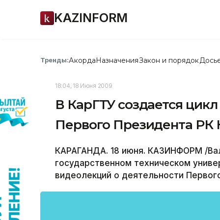
KAZINFORM
Акорда
Назначения
Закон и порядок
Дось
Тренды:
18:04, 18 Июня 2009
В КарГТУ создается цикл
Первого Президента РК 
КАРАГАНДА. 18 июня. КАЗИНФОРМ /Вал
государственном техническом универ
видеолекций о деятельности Первого