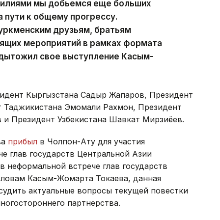
силиями мы добьемся еще больших
 пути к общему прогрессу.
туркменским друзьям, братьям
оящих мероприятий в рамках формата
одытожил свое выступление Касым-
зидент Кыргызстана Садыр Жапаров, Президент
т Таджикистана Эмомали Рахмон, Президент
 и Президент Узбекистана Шавкат Мирзиёев.
ва
прибыл
в Чолпон-Ату для участия
че глав государств Центральной Азии
в неформальной встрече глав государств
словам Касым-Жомарта Токаева, данная
судить актуальные вопросы текущей повестки
ногостороннего партнерства.