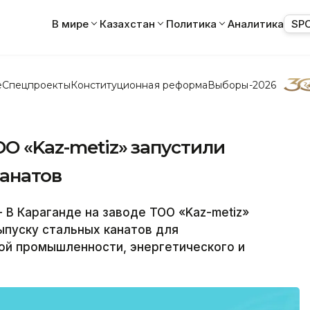
В мире
Казахстан
Политика
Аналитика
SP
е
Спецпроекты
Конституционная реформа
Выборы-2026
ОО «Kaz-metiz» запустили
канатов
 В Караганде на заводе ТОО «Kaz-metiz»
ыпуску стальных канатов для
й промышленности, энергетического и