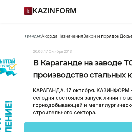
KAZINFORM
Акорда
Назначения
Закон и порядок
Дось
Тренды:
20:06, 17 Октября 2013
В Караганде на заводе Т
производство стальных 
КАРАГАНДА. 17 октября. КАЗИНФОРМ -
сегодня состоялся запуск линии по в
горнодобывающей и металлургическо
строительного сектора.