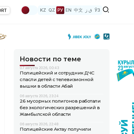
KZ
QZ
РУ
EN
中文
ق ز
ЎЗ
ORT
Новости по теме
07 августа 2026, 00:43
Полицейский и сотрудник ДЧС
спасли детей с телевизионной
вышки в области Абай
06 августа 2026, 23:24
26 мусорных полигонов работали
без экологических разрешений в
Жамбылской области
06 августа 2026, 22:48
Полицейские Актау получили