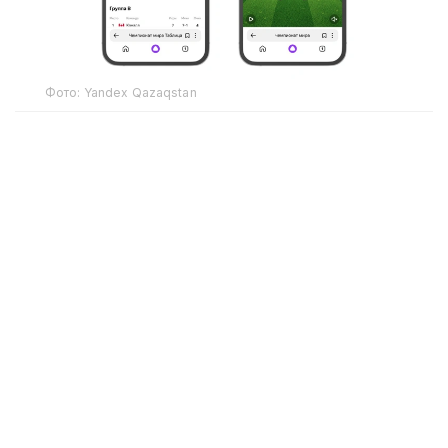
Фото: Yandex Qazaqstan
Yandex Qazaqstan также рассказал, какие
полезные возможности стали доступны в его
сервисах тем, кто следит за турниром.
Чаще всего казахстанские пользователи Поиска
интересуются сборной Франции — на нее
приходится каждый пятый запрос к сервису о
командах чемпионата. На втором месте оказалась
команда Бразилии (около 11%), на третьем —
Португалии (примерно 9%).
Топ-5 запросов выглядит так:
Франция