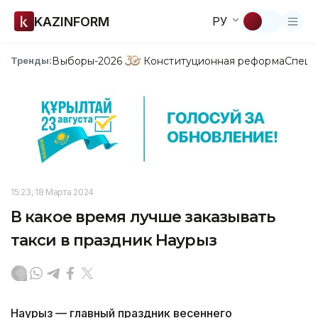
KAZINFORM
РУ
Выборы-2026
Конституционная реформа
Спецп
Тренды:
15:23, 18 Марта 2024
В какое время лучше заказывать
такси в праздник Наурыз
Наурыз — главный праздник весеннего