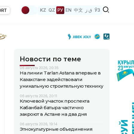
KZ
QZ
РУ
EN
中文
ق ز
ЎЗ
ORT
Новости по теме
06 августа 2026, 20:35
На линии Tarlan Astana впервые в
Казахстане задействовали
уникальную строительную технику
06 августа 2026, 20:11
Ключевой участок проспекта
Кабанбай батыра частично
закроют в Астане на два дня
06 августа 2026, 19:14
Этнокультурные объединения