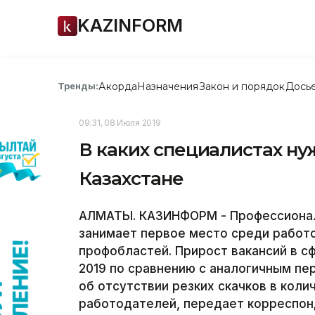
KAZINFORM
Акорда
Назначения
Закон и порядок
Дось
Тренды:
09:31, 08 Июля 2019
В каких специалистах н
Казахстане
АЛМАТЫ. КАЗИНФОРМ - Профессионал
занимает первое место среди работ
профобластей. Прирост вакансий в с
2019 по сравнению с аналогичным пе
об отсутствии резких скачков в ко
работодателей, передает корреспон