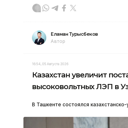
Еламан Турысбеков
Автор
16:54, 05 Августа 2026
Казахстан увеличит пост
высоковольтных ЛЭП в У
В Ташкенте состоялся казахстанско-у