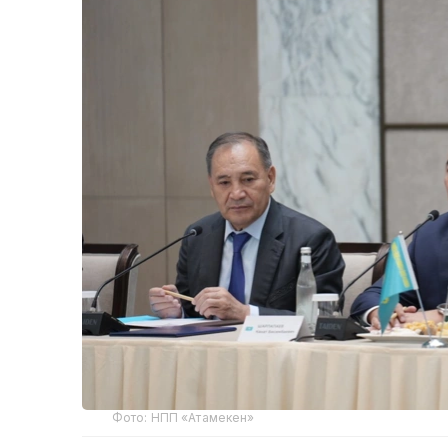
Фото: НПП «Атамекен»