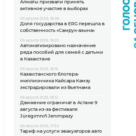
Алматы призвали принять
активное участие в выборах
06 августа 2026, 18:39
Доля государства в ERG перешла в
собственность «Самрук-Қазына»
06 августа 2026, 18:20
Автоматизировано назначение
ряда пособий для семей с детьми
в Казахстане
06 августа 2026, 18:16
Казахстанского блогера-
миллионника Кайсара Камзу
экстрадировали из Вьетнама
06 августа 2026, 18:12
Движение ограничат в Астане 9
августа из-за фестиваля
Jüregımnıñ Jenımpazy
06 августа 2026, 17:53
Тариф на услуги эвакуаторов авто