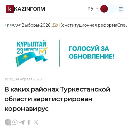
KAZINFORM
РУ
Выборы-2026
Конституционная реформа
Спецп
Тренды:
10:32, 04 Апреля 2020
В каких районах Туркестанской
области зарегистрирован
коронавирус