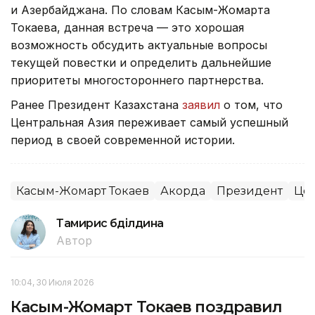
и Азербайджана. По словам Касым-Жомарта
Токаева, данная встреча — это хорошая
возможность обсудить актуальные вопросы
текущей повестки и определить дальнейшие
приоритеты многостороннего партнерства.
Ранее Президент Казахстана
заявил
о том, что
Центральная Азия переживает самый успешный
период в своей современной истории.
Касым-Жомарт Токаев
Акорда
Президент
Цен
Тамирис Әбділдина
Автор
10:04, 30 Июля 2026
Касым-Жомарт Токаев поздравил