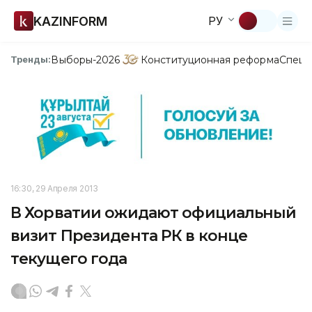
KAZINFORM
РУ
Выборы-2026
Конституционная реформа
Спецп
Тренды:
16:30, 29 Апреля 2013
В Хорватии ожидают официальный
визит Президента РК в конце
текущего года