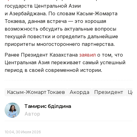
государств Центральной Азии
и Азербайджана. По словам Касым-Жомарта
Токаева, данная встреча — это хорошая
возможность обсудить актуальные вопросы
текущей повестки и определить дальнейшие
приоритеты многостороннего партнерства.
Ранее Президент Казахстана
заявил
о том, что
Центральная Азия переживает самый успешный
период в своей современной истории.
Касым-Жомарт Токаев
Акорда
Президент
Цен
Тамирис Әбділдина
Автор
10:04, 30 Июля 2026