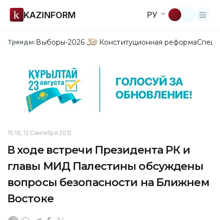
KAZINFORM
РУ
Выборы-2026
Конституционная реформа
Спецп
Тренды:
15:19, 12 Сентября 2012
В ходе встречи Президента РК и
главы МИД Палестины обсуждены
вопросы безопасности на Ближнем
Востоке