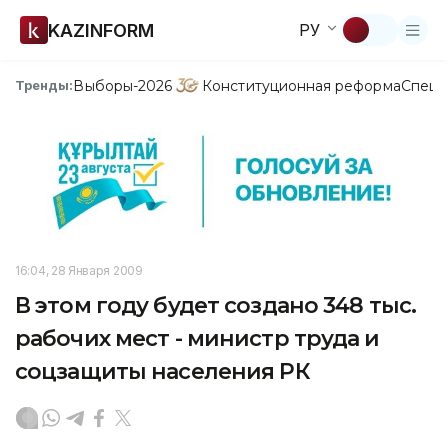
KAZINFORM
РУ
Выборы-2026
Конституционная реформа
Спецп
Тренды:
16:04, 28 Января 2009
В этом году будет создано 348 тыс.
рабочих мест - министр труда и
соцзащиты населения РК