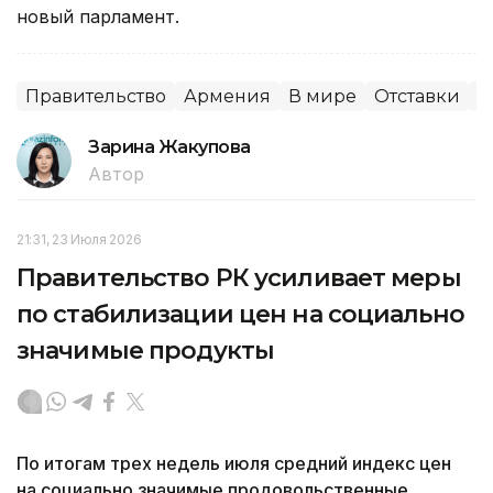
новый парламент.
Правительство
Армения
В мире
Отставки
П
Зарина Жакупова
Автор
21:31, 23 Июля 2026
Правительство РК усиливает меры
по стабилизации цен на социально
значимые продукты
По итогам трех недель июля средний индекс цен
на социально значимые продовольственные